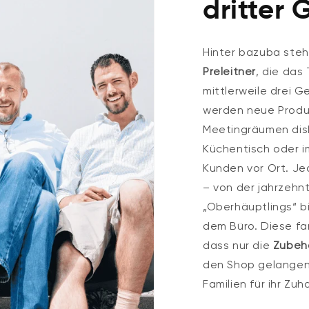
dritter 
Hinter bazuba steh
Preleitner
, die da
mittlerweile drei G
werden neue Produk
Meetingräumen disk
Küchentisch oder i
Kunden vor Ort. Jed
– von der jahrzehn
„Oberhäuptlings“ bi
dem Büro. Diese fa
dass nur die
Zubeh
den Shop gelangen,
Familien für ihr Z