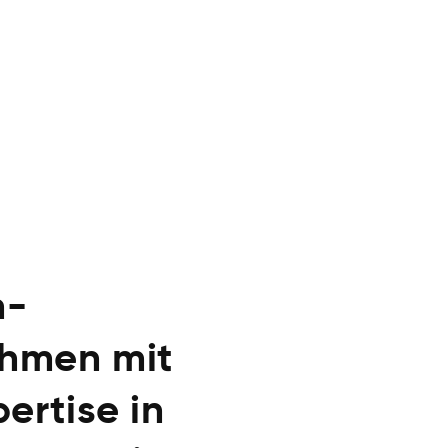
n-
hmen mit
ertise in